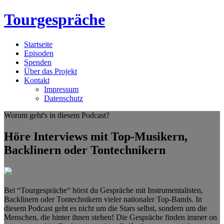
Tourgespräche
Startseite
Episoden
Spenden
Über das Projekt
Kontakt
Impressum
Datenschutz
Worum geht's in diesem Podcast?
Höre Interviews mit Top-Musikern,
Backlinern oder Tontechnikern
Bei “Tourgespräche“ hörst du Gespräche mit Instrumentalisten,
Backlinern oder Tontechnikern vieler nationaler Top-Bands. In
diesem Podcast geht es nicht um die Stars selbst, sondern um die
Menschen, die hinter ihnen stehen! Die Gespräche finden immer on