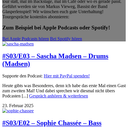
tour statt, mal im Backstage, mal im Café oder wo es gerade passt.
Geführt werden sie von Markus Vieweg, Bassist der Band
Glasperlenspiel! Wir wünschen euch gute Unterhaltung!
Tourgespräche kostenlos abonnieren:
Zum Beispiel bei Apple Podcasts oder Spotify!
Bei Apple Podcasts hören
Bei Spotify hören
#S03/E03 – Sascha Madsen – Drums
(Madsen)
Supporte den Podcast:
Hier mit PayPal spenden!
Heute gibts was Besonderes, denn ich habe das erste Mal einen Gast
zum zweiten Mal! Und dabei sprechen wir diesmal nicht übers
Podcasten [...]
Gespräch anhören & weiterlesen
23. Februar 2025
#S03/E02 – Sophie Chassée – Bass