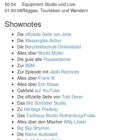
50:54
Equipment Studio und Live
01:00:08
Reggae, Tourleben und Wandern
Shownotes
Die
offizielle Seite von Joris
Die
Wasserglas-Action
Die
Berufsfahschule Dinkelsbühl
Alles über
Moritz Müller
Die gute alte
Popakademie
Zur
BSM
Zur Episode mit
Jäcki Reznicek
Alles über
Frank Itt
Alles über
Eric Kisser
Oakfield
auf YouTube
Die offizielle Seite von
Tobi Derer
Das
Mic Schröder Studio
Zu
Heritage PreAmp
Das
Toolhaus Studio Rothenburg/Fulda
Alles über den Mischer
Willy Löster
Big Sky Strymon
Die
Kleine Audiowelt