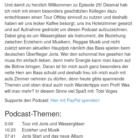
Und damit zu herzlich Willkommen zu Episode 25! Diesmal hab
ich mich mit einem besonders geschätzten Kollegen dazu
entschlossen einen Tour Offday sinnvoll zu nutzen und deshalb
haben wir uns lecker Kaffee besorgt, uns ins Hotelzimmer gesetzt
und auf Aufnahme gedrückt um diesen Podcast aufzuzeichnen.
Dabei ging es um Wassergläser als Instrument, die Beziehung
zwischen Erziehern und Musikern, Reggae Musik und nicht
zuletzt seinen aktuellen Hauptjob nämlich das Bass spielen beim
deutschen Überflieger Joris. Wer den schonmal live gesehen hat
muss ihn einfach lieben, denn mehr Energie kann man kaum auf
die Bühne bringen. Daran ist für mich auch ganz besonders der
nette Herr am Bass schuld und deshalb freu ich mich euch mit
aufs Zimmer nehmen zu dürfen, denn heute gibts spannende
Themen und oben drauf auch noch Wandertipps vom Profi! Was
will man mehr? In diesem Sinne viel Spaß mit: Tobi Voges
Supporte den Podcast:
Hier mit PayPal spenden!
Podcast-Themen:
0:00
Tour mit Joris und Wassergläser
10:23
Erzieher und Musik
37:41
Joris Start und das neue Album